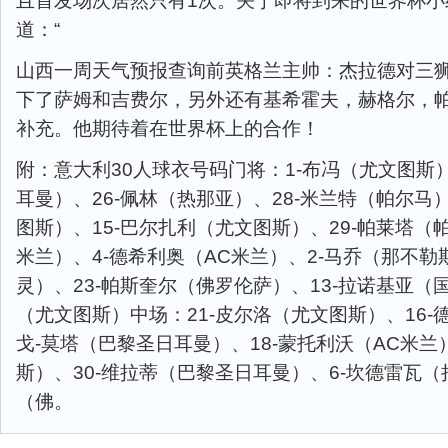
且首发场次居然只有1次。关于即将到来的世界杯小
道：“
山西一周天气预报查询前英格兰主帅：杰拉德对三
下了萨姆和吉费尔，另外还有基希霍夫，赫格尔，
补充。他期待着在世界杯上的合作！
附：意大利30人球衣号码门将：1-布冯（尤文图斯）
耳曼）、26-佩林（热那亚）、28-米兰特（帕尔马
图斯）、15-巴尔扎利（尤文图斯）、29-帕莱塔（帕
米兰）、4-德希利奥（AC米兰）、2-马乔（那不勒
灵）、23-帕斯奎尔（佛罗伦萨）、13-拉诺基亚（
（尤文图斯）中场：21-皮尔洛（尤文图斯）、16-
戈-莫塔（巴黎圣日耳曼）、18-蒙托利沃（AC米兰
斯）、30-维拉蒂（巴黎圣日耳曼）、6-坎德雷瓦（
（佛。