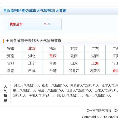
贵阳南明区周边城市天气预报15天查询
贵阳全市
℃
/
℃
全国各省市未来15天天气预报查询
安徽
北京
福建
甘肃
广东
广
河南
湖北
重庆
云南
湖南
江
吉林
辽宁
青海
山东
上海
宁
新疆
西藏
台湾
黑龙江
内蒙古
香
河北天气预报15天
山西天气预报15天
内蒙古天气预报15天
辽宁天气预
天
徽天气预报15天
福建天气预报15天
江西天气预报15天
山东天气预报15
气
预报15天
海南天气预报15天
四川天气预报15天
贵州天气预报15天
预
报
贵州南明天气预报 - 
Copyright © 2015-2021 kr