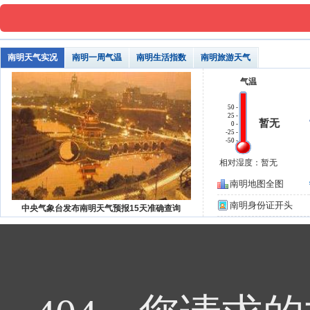
南明天气实况
南明一周气温
南明生活指数
南明旅游天气
气温
50 -
25 -
暂无
0 -
-25 -
-50 -
相对湿度：暂无
南明地图全图
南明身份证开头
中央气象台发布南明天气预报15天准确查询