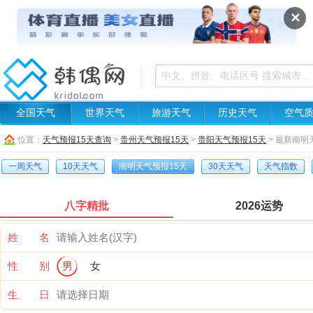
✕
全国天气
世界天气
旅游天气
历史天气
空气
位置：
天气预报15天查询
>
贵州天气预报15天
>
贵阳天气预报15天
> 最新南明
一周天气
10天天气
南明天气预报15天
30天天气
天气指数
八字精批
2026运势
姓 名
性 别
男
女
生 日