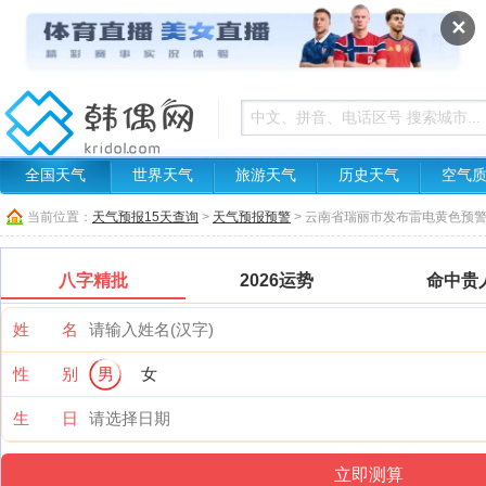
✕
全国天气
世界天气
旅游天气
历史天气
空气
当前位置：
天气预报15天查询
>
天气预报预警
> 云南省瑞丽市发布雷电黄色预
八字精批
2026运势
命中贵
姓 名
性 别
男
女
生 日