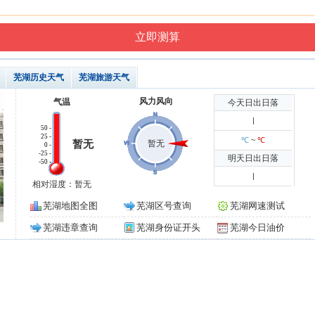
芜湖历史天气
芜湖旅游天气
风力风向
气温
今天日出日落
|
50 -
25 -
℃
~
℃
暂无
暂无
0 -
-25 -
明天日出日落
-50 -
|
相对湿度：暂无
芜湖地图全图
芜湖区号查询
芜湖网速测试
芜湖违章查询
芜湖身份证开头
芜湖今日油价