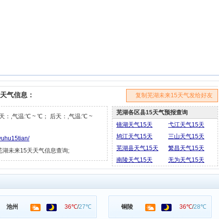
天天气信息：
复制芜湖未来15天气发给好友
芜湖各区县15天气预报查询
天：,气温:℃ ~ ℃； 后天：,气温:℃ ~
镜湖天气15天
弋江天气15天
鸠江天气15天
三山天气15天
wuhu15tian/
芜湖县天气15天
繁昌天气15天
安徽芜湖未来15天天气信息查询;
南陵天气15天
无为天气15天
池州
36℃
/
27℃
铜陵
36℃
/
28℃