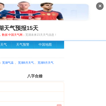
✕
湖天气预报15天
发布，数据:中国天气网；
芜湖未来15天天气信息！
场天气
天气预警
中国地图
：
芜湖气温
、
芜湖8月天气
、
芜湖9月天气
八字合婚