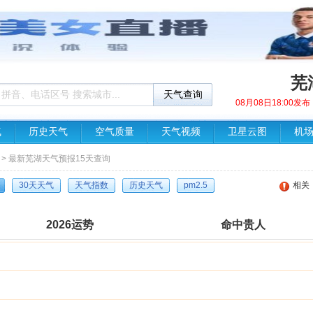
芜
08月08日18:00
气
历史天气
空气质量
天气视频
卫星云图
机
> 最新芜湖天气预报15天查询
30天天气
天气指数
历史天气
pm2.5
相关
2026运势
命中贵人