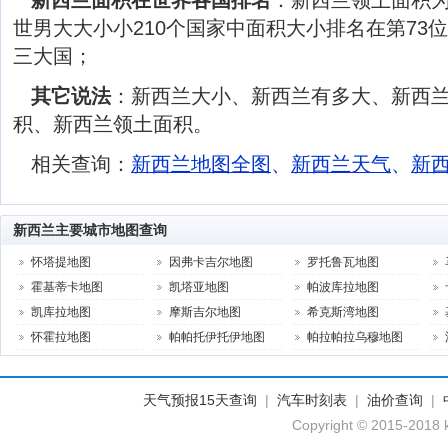
新西兰面积在世界各国排名
：新西兰领土面积为2
世男大大小小210个国家中面积大小排名在第73
三大国；
其它说法
：新西兰大小、新西兰有多大、新西
积、新西兰领土面积。
相关查询：
新西兰地图全图
、
新西兰天气
、
新
新西兰主要城市地图查询
怀塔提地图
因弗卡吉尔地图
罗托鲁瓦地图
霍基蒂卡地图
凯塔亚地图
帕波库拉地图
凯库拉地图
摩斯吉尔地图
希克斯湾地图
怀霍拉地图
帕帕托伊托伊地图
帕拉帕拉乌穆地图
天气预报15天查询
|
汽车时刻表
|
油价查询
|
Copyright © 2015-2018 k