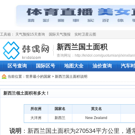
工具箱：
天气预报15天查询
国际天气预报
实时卫星云图
新西兰国土面积
查询网址：http://kridol.com/guotumianji/xinxilan/
区号查询
国际区号
地图大全
油价查询
汽车
当前位置：
世界最小的国家
> 新西兰国土面积说明
新西兰领土面积有多大！
所在洲
国家名
英文名
大洋洲
新西兰
New Zealand
说明
：新西兰国土面积为270534平方公里，