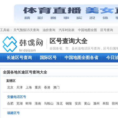
工具箱：
天气预报15天查询
油价查询
汽车时刻表
中国地图全图
区号查询
区号查询大全
全国各省、市、县长途电话区号查询，区号归属地
长途区号查询
国际区号
中国地图全图各省
今日
全国各地长途区号查询大全
直辖区
北京
天津
上海
重庆
香港
澳门
安徽电话区号
合肥
芜湖
蚌埠
淮南
马鞍山
淮北
铜陵
安庆
黄山
滁州
阜阳
宿州
福建区号