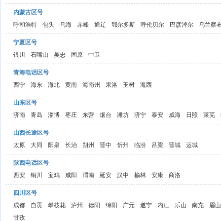
内蒙古区号
呼和浩特
包头
乌海
赤峰
通辽
鄂尔多斯
呼伦贝尔
巴彦淖尔
乌兰察
宁夏区号
银川
石嘴山
吴忠
固原
中卫
青海电话区号
西宁
海东
海北
黄南
海南州
果洛
玉树
海西
山东区号
济南
青岛
淄博
枣庄
东营
烟台
潍坊
济宁
泰安
威海
日照
莱芜
山西长途区号
太原
大同
阳泉
长治
朔州
晋中
忻州
临汾
吕梁
晋城
运城
陕西电话区号
西安
铜川
宝鸡
咸阳
渭南
延安
汉中
榆林
安康
商洛
四川区号
成都
自贡
攀枝花
泸州
德阳
绵阳
广元
遂宁
内江
乐山
南充
眉山
甘孜