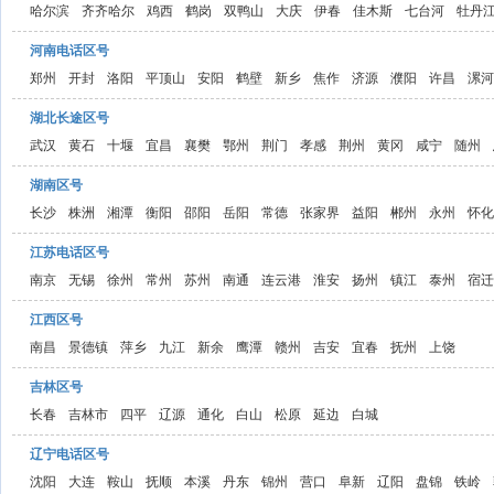
哈尔滨
齐齐哈尔
鸡西
鹤岗
双鸭山
大庆
伊春
佳木斯
七台河
牡丹
河南电话区号
郑州
开封
洛阳
平顶山
安阳
鹤壁
新乡
焦作
济源
濮阳
许昌
漯河
湖北长途区号
武汉
黄石
十堰
宜昌
襄樊
鄂州
荆门
孝感
荆州
黄冈
咸宁
随州
湖南区号
长沙
株洲
湘潭
衡阳
邵阳
岳阳
常德
张家界
益阳
郴州
永州
怀化
江苏电话区号
南京
无锡
徐州
常州
苏州
南通
连云港
淮安
扬州
镇江
泰州
宿迁
江西区号
南昌
景德镇
萍乡
九江
新余
鹰潭
赣州
吉安
宜春
抚州
上饶
吉林区号
长春
吉林市
四平
辽源
通化
白山
松原
延边
白城
辽宁电话区号
沈阳
大连
鞍山
抚顺
本溪
丹东
锦州
营口
阜新
辽阳
盘锦
铁岭