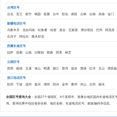
台湾区号
台北
宜兰
新竹
桃园
苗栗
台中
彰化
南投
云林
台南
高雄
金门
新疆电话区号
乌鲁木齐
克拉玛依
吐鲁番
哈密
昌吉
五家渠
博尔塔拉
巴州
阿克苏
石河子
阿拉尔
图木舒克
西藏长途区号
拉萨
昌都
山南
日喀则
那曲
阿里
林芝
云南区号
昆明
曲靖
玉溪
保山
昭通
丽江
普洱
临沧
楚雄
红河
文山
西双版
浙江电话区号
杭州
宁波
温州
嘉兴
湖州
绍兴
金华
衢州
舟山
台州
丽水
全国区号查询大全
：全国27个省辖区、4个直辖市、港澳台地区国内长途电话区
询。查询结果中包括省份名称、地区名称、长途电话区号、邮政编码等信息。