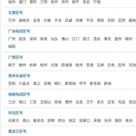
福州
厦门
莆田
三明
泉州
漳州
南平
龙岩
宁德
甘肃区号
兰州
嘉峪关
金昌
白银
天水
武威
张掖
平凉
酒泉
庆阳
定西
陇南
广东电话区号
广州
韶关
深圳
珠海
汕头
佛山
江门
湛江
茂名
肇庆
惠州
梅州
揭阳
广西区号
南宁
柳州
桂林
梧州
北海
防城港
钦州
贵港
玉林
百色
贺州
河池
贵州长途区号
贵阳
六盘水
遵义
安顺
铜仁
黔西南
毕节
黔东南
黔南
海南电话区号
三沙
海口
三亚
五指山
琼海
儋州
文昌
万宁
东方
定安
屯昌
澄迈
河北区号
石家庄
唐山
秦皇岛
邯郸
邢台
保定
张家口
承德
沧州
廊坊
衡水
黑龙江区号