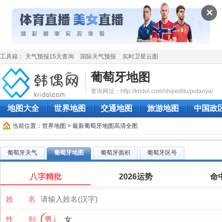
✕
工具箱：
天气预报15天查询
国际天气预报
实时卫星云图
葡萄牙地图
查询网址：http://kridol.com/shijieditu/putaoya/
地图大全
世界地图
交通地图
旅游地图
中国政
当前位置：
世界地图
> 最新葡萄牙地图高清全图
葡萄牙天气
葡萄牙地图
葡萄牙面积
葡萄牙区号
八字精批
2026运势
命
姓 名
性 别
男
女