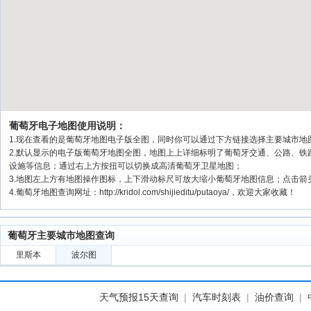
葡萄牙电子地图使用说明：
1.现在查看的是葡萄牙地图电子版全图，同时你可以通过下方链接选择主要城市地图信
2.默认显示的电子版葡萄牙地图全图，地图上上详细标明了葡萄牙交通、公路、
设施等信息；通过右上方按扭可以切换成高清葡萄牙卫星地图；
3.地图左上方有地图操作图标，上下滑动标尺可放大缩小葡萄牙地图信息；点击箭
4.葡萄牙地图查询网址：http://kridol.com/shijieditu/putaoya/，欢迎大家收藏！
葡萄牙主要城市地图查询
里斯本
波尔图
天气预报15天查询
|
汽车时刻表
|
油价查询
|