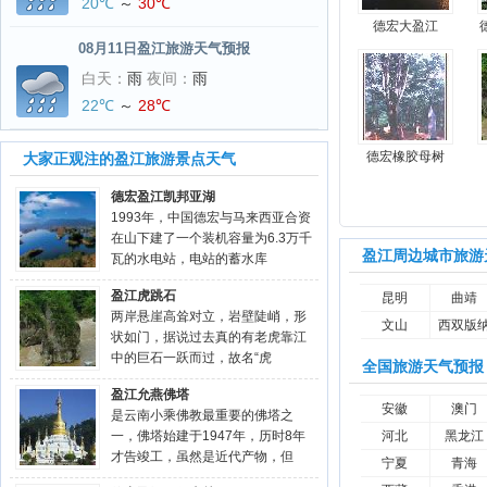
20℃
～
30℃
德宏大盈江
08月11日盈江旅游天气预报
白天：
雨
夜间：
雨
22℃
～
28℃
德宏橡胶母树
大家正观注的盈江旅游景点天气
德宏盈江凯邦亚湖
1993年，中国德宏与马来西亚合资
在山下建了一个装机容量为6.3万千
盈江周边城市旅游
瓦的水电站，电站的蓄水库
盈江虎跳石
昆明
曲靖
两岸悬崖高耸对立，岩壁陡峭，形
文山
西双版
状如门，据说过去真的有老虎靠江
中的巨石一跃而过，故名“虎
全国旅游天气预报
盈江允燕佛塔
安徽
澳门
是云南小乘佛教最重要的佛塔之
一，佛塔始建于1947年，历时8年
河北
黑龙江
才告竣工，虽然是近代产物，但
宁夏
青海