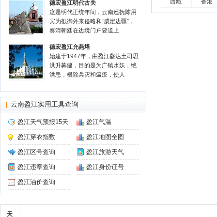
西藏
香港
德宏盈江明代古关
这是明代正统年间，云南巡抚陈用
宾为抵御外来侵略和“威定边疆”，
奏清朝廷在边境门户要道上
德宏盈江允燕塔
始建于1947年，由盈江盏达土司思
洪升募建，目的是为广镇水妖，绝
洪患，根除兵灾和瘟疫，使人
云南盈江实用工具查询
盈江天气预报15天
盈江气温
盈江穿衣指数
盈江地图全图
盈江区号查询
盈江旅游天气
盈江违章查询
盈江身份证号
盈江油价查询
天