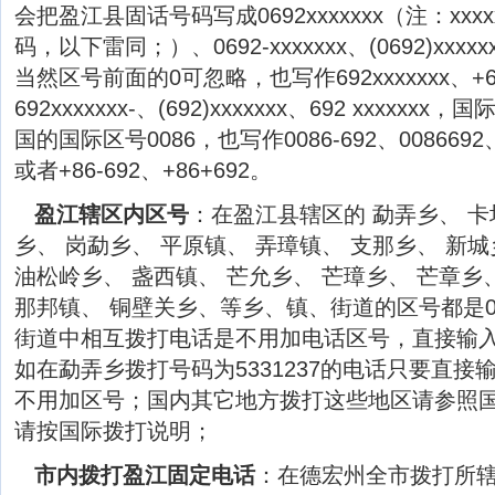
会把盈江县固话号码写成0692xxxxxxx（注：xxx
码，以下雷同；）、0692-xxxxxxx、(0692)xxxxx
当然区号前面的0可忽略，也写作692xxxxxxx、+692
692xxxxxxx-、(692)xxxxxxx、692 xxxx
国的国际区号0086，也写作0086-692、0086692、0
或者+86-692、+86+692。
盈江辖区内区号
：在盈江县辖区的 勐弄乡、 卡
乡、 岗勐乡、 平原镇、 弄璋镇、 支那乡、 新城
油松岭乡、 盏西镇、 芒允乡、 芒璋乡、 芒章乡
那邦镇、 铜壁关乡、等乡、镇、街道的区号都是0
街道中相互拨打电话是不用加电话区号，直接输
如在勐弄乡拨打号码为5331237的电话只要直
不用加区号；国内其它地方拨打这些地区请参照
请按国际拨打说明；
市内拨打盈江固定电话
：在德宏州全市拨打所