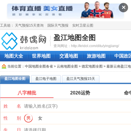
✕
工具箱：
天气预报15天查询
国际天气预报
实时卫星云图
盈江地图全图
查询网址：http://kridol.com/ditu/yingjiang/
地图大全
世界地图
交通地图
旅游地图
中国政
当前位置：
中国地图全图各省
>
云南地图全图
>
德宏地图全图
> 最新云南盈江
盈江地图全图
盈江电子地图
盈江天气预报15天
八字精批
2026运势
命
姓 名
性 别
男
女
生 日