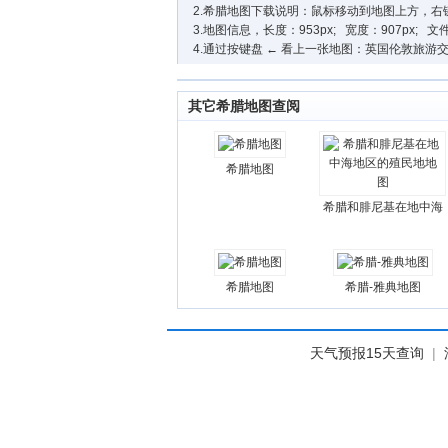
2.希腊地图下载说明：鼠标移动到地图上方，右键->图片另存为->
3.地图信息，长度：953px; 宽度：907px; 文件
4.通过按键盘 ← 看上一张地图：英国伦敦旅游交通地
其它希腊地图查阅
希腊地图
希腊和腓尼基在地中海
希腊地图
希腊-雅典地图
天气预报15天查询
|