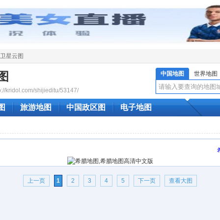
卫星云图
图
中国地图
世界地图
ridol.com/shijieditu/53147/
图
旅游地图
中国政区图
电子地图
上一页
1
2
3
4
5
下一页
查看大图