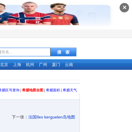
✕
北京
上海
杭州
广州
厦门
云南
希腊区号查询
|
希腊地图全图
|
希腊面积
|
希腊天气
下一张：
法国Iles kerguelen岛地图